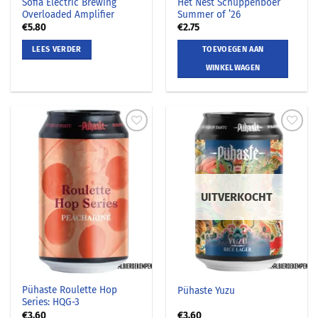
Sofia Electric Brewing
Het Nest Schuppenboer
Overloaded Amplifier
Summer of ’26
€
5.80
€
2.75
LEES VERDER
TOEVOEGEN AAN
WINKELWAGEN
UITVERKOCHT
Pühaste Roulette Hop
Pühaste Yuzu
Series: HQG-3
€
3.60
€
3.60