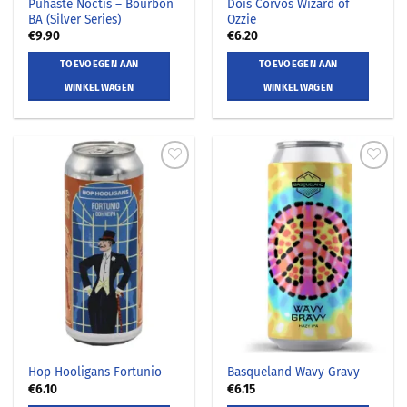
Pühaste Noctis – Bourbon
Dois Corvos Wizard of
BA (Silver Series)
Ozzie
€
9.90
€
6.20
TOEVOEGEN AAN
TOEVOEGEN AAN
WINKELWAGEN
WINKELWAGEN
Hop Hooligans Fortunio
Basqueland Wavy Gravy
€
6.10
€
6.15