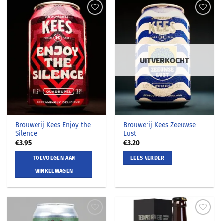
UITVERKOCHT
Brouwerij Kees Enjoy the
Brouwerij Kees Zeeuwse
Silence
Lust
€
3.95
€
3.20
TOEVOEGEN AAN
LEES VERDER
WINKELWAGEN