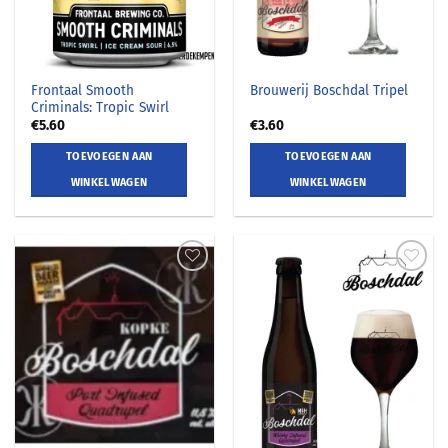
Frontaal Smooth
Brouwerij Boschdal Tripel
Criminals: Tropic Swirl
€
5.60
€
3.60
TOEVOEGEN AAN
TOEVOEGEN AAN
WINKELWAGEN
WINKELWAGEN