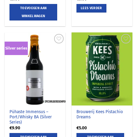
TOEVOEGEN AAN
LEES VERDER
WINKELWAGEN
Silver series
Pühaste Immensus –
Brouwerij Kees Pistachio
Port/Whisky BA (Silver
Dreams
Series)
€
9.90
€
5.00