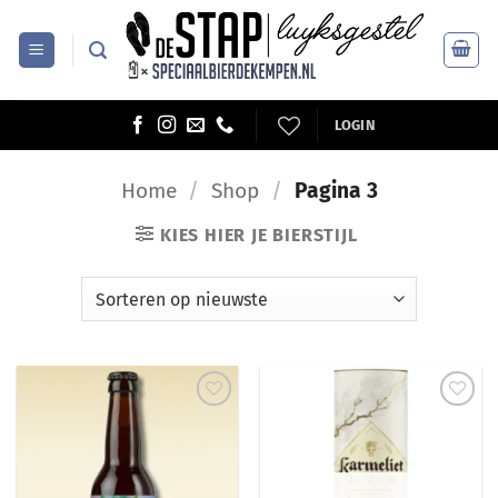
Ga
naar
inhoud
LOGIN
Home
/
Shop
/
Pagina 3
KIES HIER JE BIERSTIJL