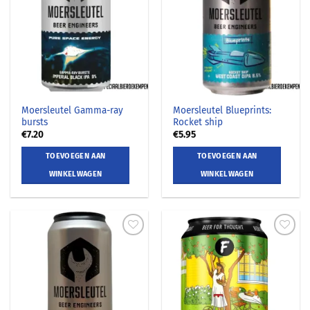
Moersleutel Gamma-ray
Moersleutel Blueprints:
bursts
Rocket ship
€
7.20
€
5.95
TOEVOEGEN AAN
TOEVOEGEN AAN
WINKELWAGEN
WINKELWAGEN