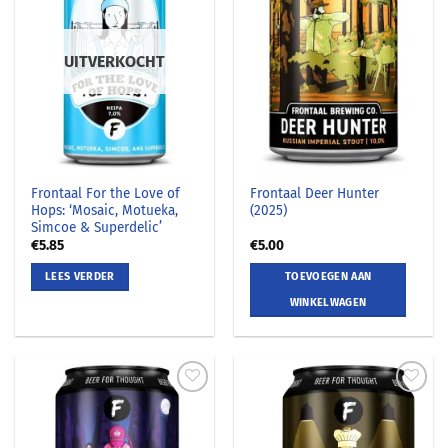
UITVERKOCHT
Frontaal For the Love of
Frontaal Deer Hunter
Hops: ‘Mosaic, Motueka,
(2025)
Simcoe & Superdelic’
€
5.85
€
5.00
LEES VERDER
TOEVOEGEN AAN
WINKELWAGEN