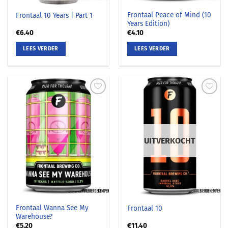
Frontaal Peace of Mind (10
Frontaal 10 Years | Part 1
Years Edition)
€
6.40
€
4.10
LEES VERDER
LEES VERDER
UITVERKOCHT
Frontaal Wanna See My
Frontaal 10
Warehouse?
€
5.20
€
11.40