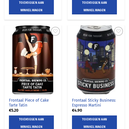
TOEVOEGEN AAN
TOEVOEGEN AAN
WINKELWAGEN
WINKELWAGEN
Frontaal Piece of Cake
Frontaal Sticky Business:
Tarte Tatin
Espresso Martini
€
5.20
€
4.90
TOEVOEGEN AAN
TOEVOEGEN AAN
WINKELWAGEN
WINKELWAGEN