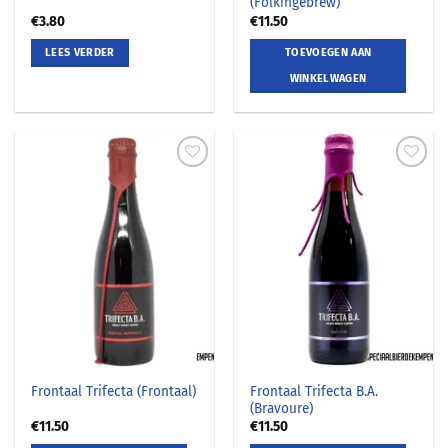
(Folkingebrew)
€
3.80
€
11.50
LEES VERDER
TOEVOEGEN AAN
WINKELWAGEN
Frontaal Trifecta B.A.
Frontaal Trifecta (Frontaal)
(Bravoure)
€
11.50
€
11.50