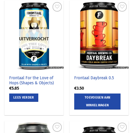
UITVERKOCHT
Frontaal For the Love of
Frontaal Daybreak 0.5
Hops (Shapes & Objects)
€
5.85
€
3.50
LEES VERDER
TOEVOEGEN AAN
WINKELWAGEN