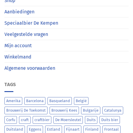
Shop
Aanbiedingen
Speciaalbier De Kempen
Veelgestelde vragen
Mijn account
Winkelmand
Algemene voorwaarden
TAGS
Amerika
Barcelona
Basqueland
België
Brouwerij De Toekomst
Brouwerij Kees
Bulgarije
Catalunya
Corfu
craft
craftbier
De Moersleutel
Duits
Duits bier
Duitsland
Eggens
Estland
Fijnaart
Finland
Frontaal