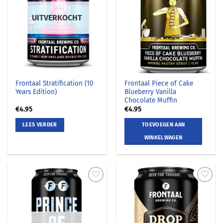
UITVERKOCHT
Frontaal Stratification (10
Frontaal Piece of Cake
Years Edition)
Blueberry Vanilla
Chocolate Muffin
€
4.95
€
4.95
LEES VERDER
TOEVOEGEN AAN
WINKELWAGEN