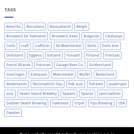
TAGS
Amerika
Barcelona
Basqueland
België
Brouwerij De Toekomst
Brouwerij Kees
Bulgarije
Catalunya
Corfu
craft
craftbier
De Moersleutel
Duits
Duits bier
Duitsland
Eggens
Estland
Fijnaart
Finland
Frontaal
Fuerst Wiacek
Futurum
Garage Beer Co.
Griekenland
Groningen
Kompaan
Moersleutel
Muifel
Nederland
Nederlands
Panimoyhtiö Tuju
Pub quiz
Pühaste
quadrupel
quiz
Seven Island Brewery
Spaans
Spanje
speciaalbier
Sudden Death Brewing
Toekomst
tripel
Tuju Brewing
USA
Zweden