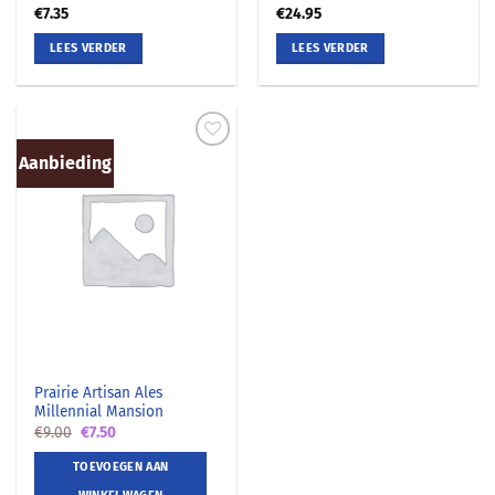
€
7.35
€
24.95
LEES VERDER
LEES VERDER
Aanbieding
Prairie Artisan Ales
Millennial Mansion
Oorspronkelijke
Huidige
€
9.00
€
7.50
prijs
prijs
was:
is:
TOEVOEGEN AAN
€9.00.
€7.50.