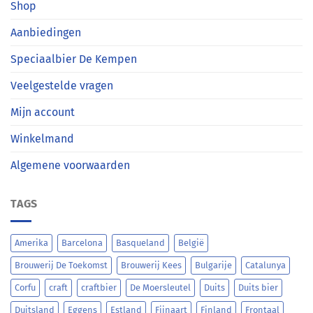
Shop
Aanbiedingen
Speciaalbier De Kempen
Veelgestelde vragen
Mijn account
Winkelmand
Algemene voorwaarden
TAGS
Amerika
Barcelona
Basqueland
België
Brouwerij De Toekomst
Brouwerij Kees
Bulgarije
Catalunya
Corfu
craft
craftbier
De Moersleutel
Duits
Duits bier
Duitsland
Eggens
Estland
Fijnaart
Finland
Frontaal