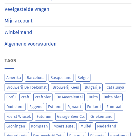
Veelgestelde vragen
Mijn account
Winkelmand
Algemene voorwaarden
TAGS
Amerika
Barcelona
Basqueland
België
Brouwerij De Toekomst
Brouwerij Kees
Bulgarije
Catalunya
Corfu
craft
craftbier
De Moersleutel
Duits
Duits bier
Duitsland
Eggens
Estland
Fijnaart
Finland
Frontaal
Fuerst Wiacek
Futurum
Garage Beer Co.
Griekenland
Groningen
Kompaan
Moersleutel
Muifel
Nederland
Nederlands
Panimoyhtiö Tuju
Pub quiz
Pühaste
quadrupel