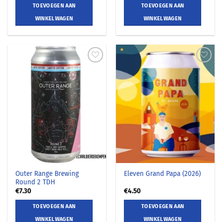
TOEVOEGEN AAN
TOEVOEGEN AAN
WINKELWAGEN
WINKELWAGEN
Outer Range Brewing
Eleven Grand Papa (2026)
Round 2 TDH
€
7.30
€
4.50
TOEVOEGEN AAN
TOEVOEGEN AAN
WINKELWAGEN
WINKELWAGEN