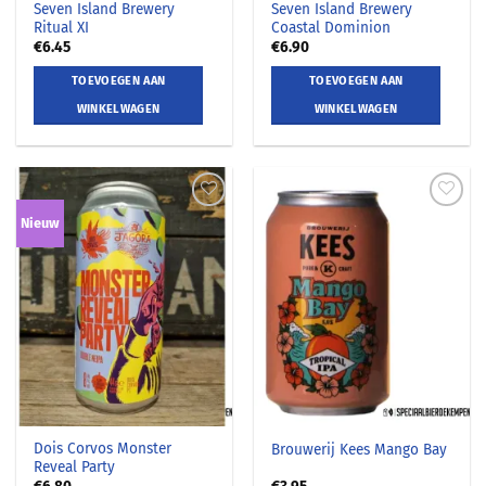
Seven Island Brewery
Seven Island Brewery
Ritual XI
Coastal Dominion
€
6.45
€
6.90
TOEVOEGEN AAN
TOEVOEGEN AAN
WINKELWAGEN
WINKELWAGEN
Nieuw
Dois Corvos Monster
Brouwerij Kees Mango Bay
Reveal Party