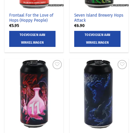
Frontaal For the Love of
Seven Island Brewery Hops
Hops (Hoppy People)
Attack
€
5.95
€
6.90
TOEVOEGEN AAN
TOEVOEGEN AAN
WINKELWAGEN
WINKELWAGEN