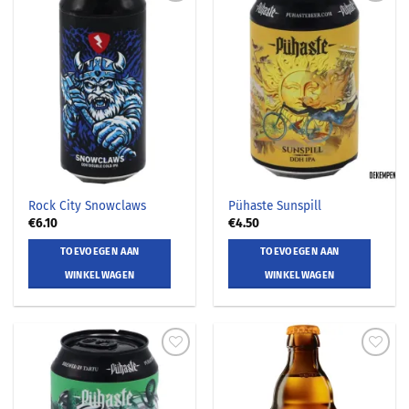
Rock City Snowclaws
Pühaste Sunspill
€
6.10
€
4.50
TOEVOEGEN AAN
TOEVOEGEN AAN
WINKELWAGEN
WINKELWAGEN