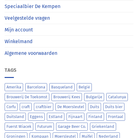
Speciaalbier De Kempen
Veelgestelde vragen
Mijn account
Winkelmand
Algemene voorwaarden
TAGS
Amerika
Barcelona
Basqueland
België
Brouwerij De Toekomst
Brouwerij Kees
Bulgarije
Catalunya
Corfu
craft
craftbier
De Moersleutel
Duits
Duits bier
Duitsland
Eggens
Estland
Fijnaart
Finland
Frontaal
Fuerst Wiacek
Futurum
Garage Beer Co.
Griekenland
Groningen
Kompaan
Moersleutel
Muifel
Nederland