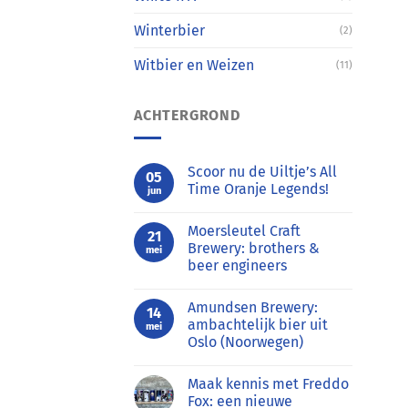
Winterbier
(2)
Witbier en Weizen
(11)
ACHTERGROND
Scoor nu de Uiltje’s All
05
Time Oranje Legends!
jun
Geen
reacties
Moersleutel Craft
op
21
Scoor
Brewery: brothers &
mei
nu
beer engineers
de
Uiltje’s
Geen
All
reacties
Time
Amundsen Brewery:
op
14
Oranje
Moersleutel
ambachtelijk bier uit
Legends!
mei
Craft
Oslo (Noorwegen)
Brewery:
brothers
Geen
&
reacties
beer
Maak kennis met Freddo
op
engineers
Amundsen
Fox: een nieuwe
Brewery: