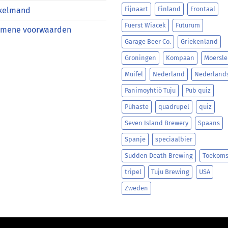
Fijnaart
Finland
Frontaal
kelmand
Fuerst Wiacek
Futurum
emene voorwaarden
Garage Beer Co.
Griekenland
Groningen
Kompaan
Moersle
Muifel
Nederland
Nederland
Panimoyhtiö Tuju
Pub quiz
Pühaste
quadrupel
quiz
Seven Island Brewery
Spaans
Spanje
speciaalbier
Sudden Death Brewing
Toekoms
tripel
Tuju Brewing
USA
Zweden