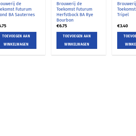
rouwerij de
Brouwerij de
Brouweri
oekomst Futurum
Toekomst Futurum
Toekomst
lond BA Sauternes
Herfstbock BA Rye
Tripel
Bourbon
6.75
€
6.75
€
3.40
TOEVOEGEN AAN
TOEVOEGEN AAN
TOEVO
WINKELWAGEN
WINKELWAGEN
WINK