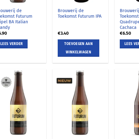
rouwerij de
Brouwerij de
Brouweri
oekomst Futurum
Toekomst Futurum IPA
Toekomst
ipel BA Italian
Quadrupe
randy
Cachaca
6.90
€
3.40
€
6.50
LEES VERDER
TOEVOEGEN AAN
LEES VE
WINKELWAGEN