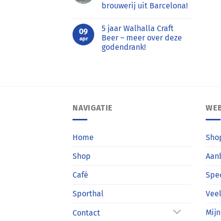
brouwerij uit Barcelona!
ambachtelijk
bier
Geen
uit
reacties
Oslo
5 jaar Walhalla Craft
op
09
(Noorwegen)
Maak
Beer – meer over deze
apr
kennis
godendrank!
met
Freddo
Geen
Fox:
reacties
een
op
nieuwe
5
brouwerij
jaar
uit
Walhalla
Barcelona!
Craft
Beer
NAVIGATIE
WE
–
meer
over
deze
godendrank!
Home
Sho
Shop
Aan
Café
Spe
Sporthal
Veel
Mijn
Contact