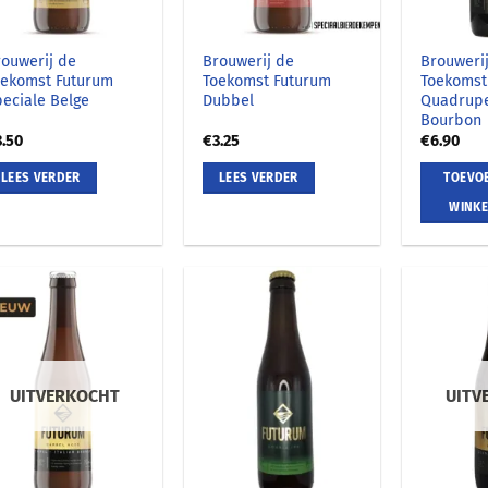
rouwerij de
Brouwerij de
Brouweri
oekomst Futurum
Toekomst Futurum
Toekomst
eciale Belge
Dubbel
Quadrupe
Bourbon
3.50
€
3.25
€
6.90
LEES VERDER
LEES VERDER
TOEVO
WINK
UITVERKOCHT
UITV