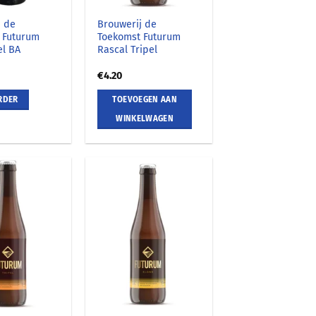
j de
Brouwerij de
 Futurum
Toekomst Futurum
l BA
Rascal Tripel
€
4.20
RDER
TOEVOEGEN AAN
WINKELWAGEN