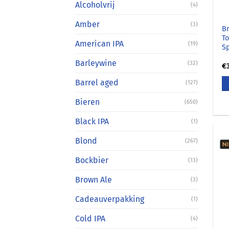
Alcoholvrij
(4)
Amber
(3)
B
T
American IPA
(19)
Sp
Barleywine
(32)
€
Barrel aged
(127)
Bieren
(650)
Black IPA
(1)
Blond
(267)
Bockbier
(13)
Brown Ale
(3)
Cadeauverpakking
(1)
Cold IPA
(4)