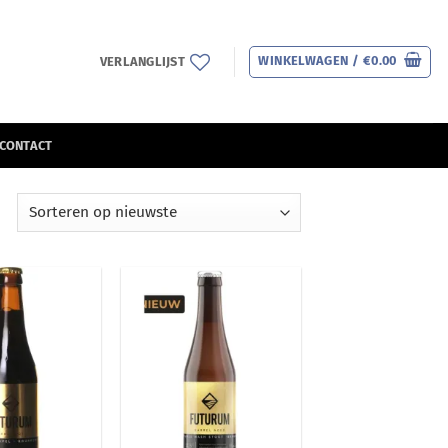
WINKELWAGEN /
€
0.00
VERLANGLIJST
CONTACT
Gesorteerd
op
nieuwste