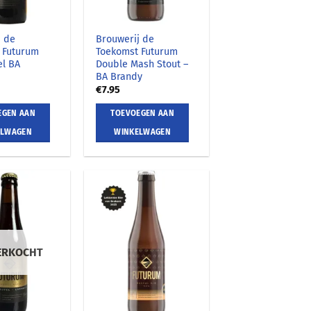
j de
Brouwerij de
 Futurum
Toekomst Futurum
l BA
Double Mash Stout –
BA Brandy
€
7.95
EGEN AAN
TOEVOEGEN AAN
ELWAGEN
WINKELWAGEN
ERKOCHT