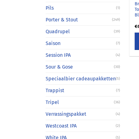
B
Pils
(1)
T
B
Porter & Stout
(249)
€
Quadrupel
(39)
Saison
(7)
Session IPA
(4)
Sour & Gose
(30)
Speciaalbier cadeaupakketten
(5)
Trappist
(7)
Tripel
(36)
Verrassingspakket
(4)
Westcoast IPA
(2)
White IPA
(5)