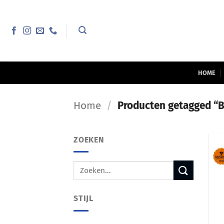
Ga
naar
inhoud
HOME
Home
/
Producten getagged “B
ZOEKEN
Zoeken
naar:
STIJL