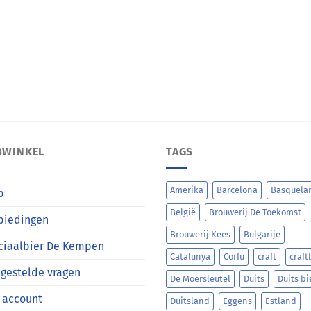
BWINKEL
TAGS
Amerika
Barcelona
Basquela
p
België
Brouwerij De Toekomst
biedingen
Brouwerij Kees
Bulgarije
ciaalbier De Kempen
Catalunya
Corfu
craft
craft
gestelde vragen
De Moersleutel
Duits
Duits bi
 account
Duitsland
Eggens
Estland