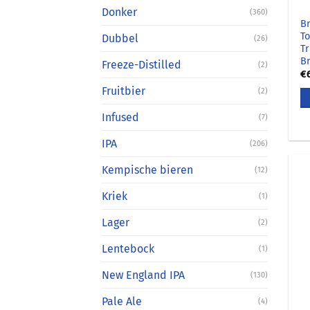
Donker
(360)
B
T
Dubbel
(26)
Tr
B
Freeze-Distilled
(2)
€
Fruitbier
(2)
Infused
(7)
IPA
(206)
Kempische bieren
(12)
Kriek
(1)
Lager
(2)
Lentebock
(1)
New England IPA
(130)
Pale Ale
(4)