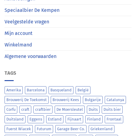
Speciaalbier De Kempen
Veelgestelde vragen
Mijn account
Winkelmand
Algemene voorwaarden
TAGS
Amerika
Barcelona
Basqueland
België
Brouwerij De Toekomst
Brouwerij Kees
Bulgarije
Catalunya
Corfu
craft
craftbier
De Moersleutel
Duits
Duits bier
Duitsland
Eggens
Estland
Fijnaart
Finland
Frontaal
Fuerst Wiacek
Futurum
Garage Beer Co.
Griekenland