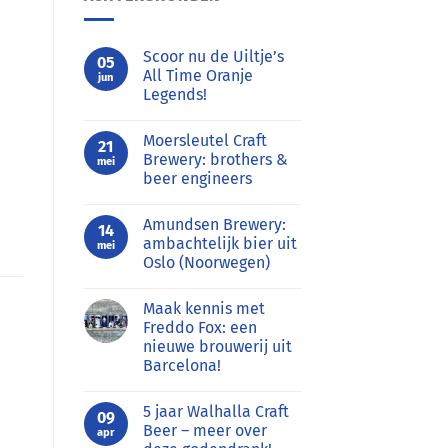
Scoor nu de Uiltje’s
05
All Time Oranje
jun
Legends!
Geen
reacties
Moersleutel Craft
op
21
Scoor
Brewery: brothers &
mei
nu
beer engineers
de
Uiltje’s
Geen
All
reacties
Time
Amundsen Brewery:
op
14
Oranje
Moersleutel
ambachtelijk bier uit
Legends!
mei
Craft
Oslo (Noorwegen)
Brewery:
brothers
Geen
&
reacties
beer
Maak kennis met
op
engineers
Amundsen
Freddo Fox: een
Brewery:
nieuwe brouwerij uit
ambachtelijk
bier
Barcelona!
uit
Oslo
Geen
(Noorwegen)
reacties
5 jaar Walhalla Craft
op
09
Maak
Beer – meer over
apr
kennis