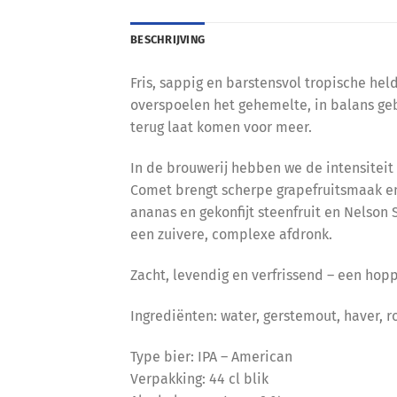
BESCHRIJVING
Fris, sappig en barstensvol tropische he
overspoelen het gehemelte, in balans geb
terug laat komen voor meer.
In de brouwerij hebben we de intensitei
Comet brengt scherpe grapefruitsmaak en
ananas en gekonfijt steenfruit en Nelson 
een zuivere, complexe afdronk.
Zacht, levendig en verfrissend – een hopp
Ingrediënten: water, gerstemout, haver, rog
Type bier: IPA – American
Verpakking: 44 cl blik