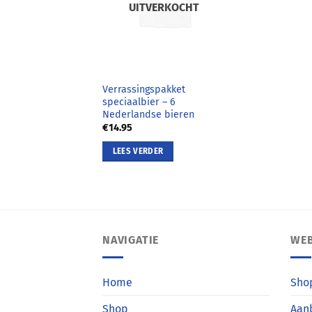
UITVERKOCHT
Verrassingspakket
speciaalbier – 6
Nederlandse bieren
€
14.95
LEES VERDER
NAVIGATIE
WE
Home
Sho
Shop
Aan