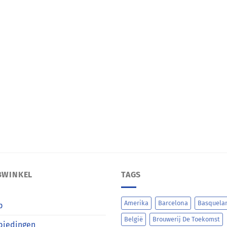
BWINKEL
TAGS
Amerika
Barcelona
Basquela
p
België
Brouwerij De Toekomst
biedingen