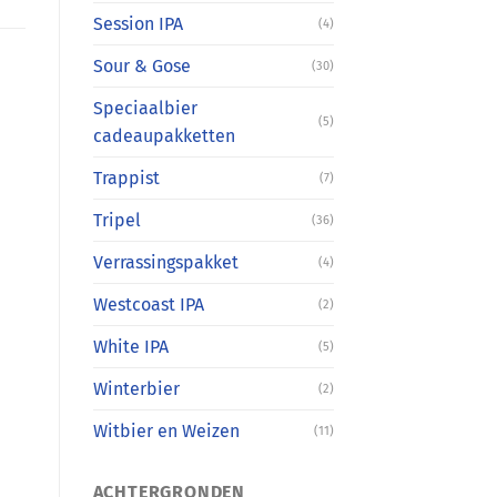
Session IPA
(4)
Sour & Gose
(30)
Speciaalbier
(5)
cadeaupakketten
Trappist
(7)
Tripel
(36)
Verrassingspakket
(4)
Westcoast IPA
(2)
White IPA
(5)
Winterbier
(2)
Witbier en Weizen
(11)
ACHTERGRONDEN