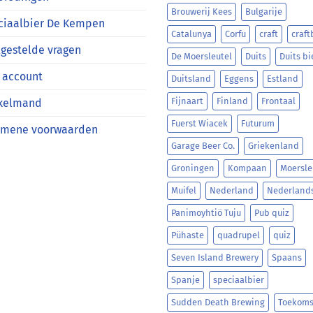
Brouwerij Kees
Bulgarije
ciaalbier De Kempen
Catalunya
Corfu
craft
craft
gestelde vragen
De Moersleutel
Duits
Duits bi
 account
Duitsland
Eggens
Estland
Fijnaart
Finland
Frontaal
kelmand
Fuerst Wiacek
Futurum
emene voorwaarden
Garage Beer Co.
Griekenland
Groningen
Kompaan
Moersle
Muifel
Nederland
Nederland
Panimoyhtiö Tuju
Pub quiz
Pühaste
quadrupel
quiz
Seven Island Brewery
Spaans
Spanje
speciaalbier
Sudden Death Brewing
Toekoms