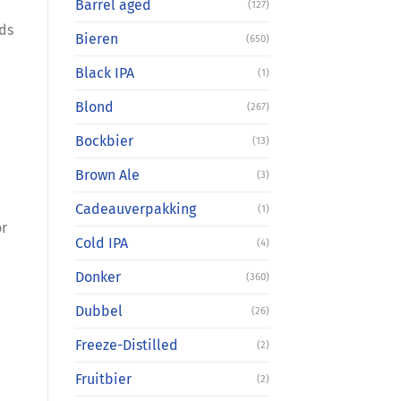
Barrel aged
(127)
eds
Bieren
(650)
Black IPA
(1)
Blond
(267)
Bockbier
(13)
Brown Ale
(3)
Cadeauverpakking
(1)
or
Cold IPA
(4)
Donker
(360)
Dubbel
(26)
Freeze-Distilled
(2)
Fruitbier
(2)