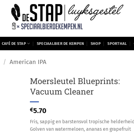
CAFÉ DE STAP
SPECIAALBIER DE KEMPEN
SHOP
SPORTHAL
/
American IPA
Moersleutel Blueprints:
Vacuum Cleaner
€
5.70
Fris, sappig en barstensvol tropische helderheid
Golven van watermeloen, ananas en grapefruit