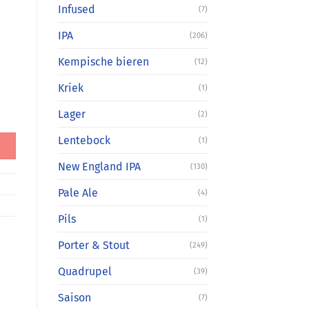
Infused
(7)
IPA
(206)
Kempische bieren
(12)
Kriek
(1)
Lager
(2)
Lentebock
(1)
New England IPA
(130)
Pale Ale
(4)
Pils
(1)
Porter & Stout
(249)
Quadrupel
(39)
Saison
(7)