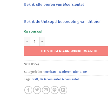
Bekijk alle bieren van Moersleutel
Bekijk de Untappd beoordeling van dit bier
Op voorraad
Moersleutel Blueprints: Vacuum Cleaner aantal
TOEVOEGEN AAN WINKELWAGEN
SKU:
B3049
Categorieën:
American IPA
,
Bieren
,
Blond
,
IPA
Tags:
craft
,
De Moersleutel
,
Moersleutel