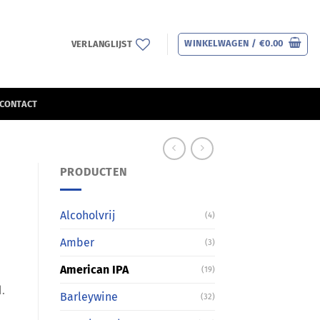
WINKELWAGEN /
€
0.00
VERLANGLIJST
CONTACT
PRODUCTEN
Alcoholvrij
(4)
Amber
(3)
American IPA
(19)
.
Barleywine
(32)