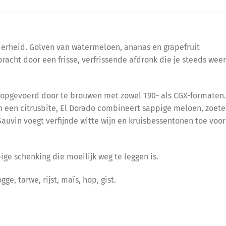
lderheid. Golven van watermeloen, ananas en grapefruit
racht door een frisse, verfrissende afdronk die je steeds weer
t opgevoerd door te brouwen met zowel T90- als CGX-formaten.
 een citrusbite, El Dorado combineert sappige meloen, zoete
Sauvin voegt verfijnde witte wijn en kruisbessentonen toe voor
ige schenking die moeilijk weg te leggen is.
ge, tarwe, rijst, maïs, hop, gist.