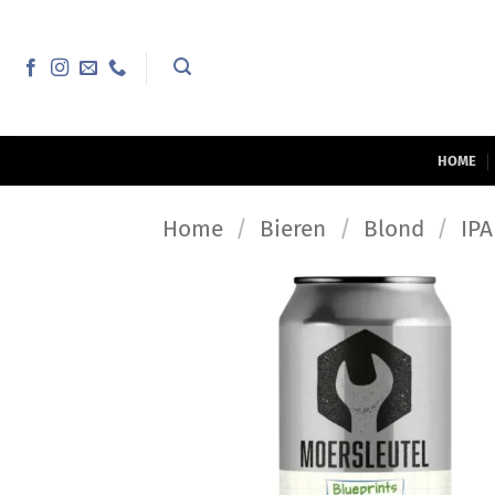
Ga
naar
inhoud
HOME
Home
/
Bieren
/
Blond
/
IPA