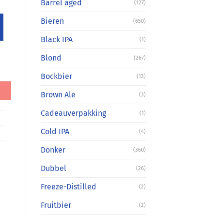
Barrel aged
(127)
Bieren
(650)
Black IPA
(1)
Blond
(267)
Bockbier
(13)
Brown Ale
(3)
Cadeauverpakking
(1)
Cold IPA
(4)
Donker
(360)
Dubbel
(26)
Freeze-Distilled
(2)
Fruitbier
(2)