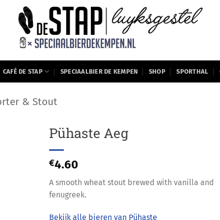
CAFÉ DE STAP
SPECIAALBIER DE KEMPEN
SHOP
SPORTHAL
orter & Stout
Pühaste Aeg
€
4.60
A smooth wheat stout brewed with vanilla and
fenugreek.
Bekijk alle bieren van Pühaste