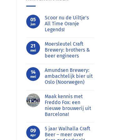
Scoor nu de Uiltje’s
05
All Time Oranje
jun
Legends!
Geen
reacties
Moersleutel Craft
op
21
Scoor
Brewery: brothers &
mei
nu
beer engineers
de
Uiltje’s
Geen
All
reacties
Time
Amundsen Brewery:
op
14
Oranje
Moersleutel
ambachtelijk bier uit
Legends!
mei
Craft
Oslo (Noorwegen)
Brewery:
brothers
Geen
&
reacties
beer
Maak kennis met
op
engineers
Amundsen
Freddo Fox: een
Brewery:
nieuwe brouwerij uit
ambachtelijk
bier
Barcelona!
uit
Oslo
Geen
(Noorwegen)
reacties
5 jaar Walhalla Craft
op
09
Maak
Beer – meer over
apr
kennis