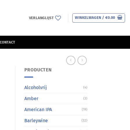
WINKELWAGEN /
€
0.00
VERLANGLIJST
CONTACT
PRODUCTEN
Alcoholvrij
(4)
Amber
(3)
American IPA
(19)
Barleywine
(32)