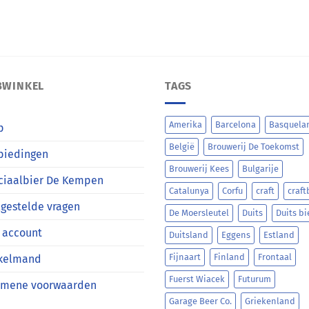
BWINKEL
TAGS
Amerika
Barcelona
Basquela
p
België
Brouwerij De Toekomst
biedingen
Brouwerij Kees
Bulgarije
ciaalbier De Kempen
Catalunya
Corfu
craft
craft
gestelde vragen
De Moersleutel
Duits
Duits bi
 account
Duitsland
Eggens
Estland
Fijnaart
Finland
Frontaal
kelmand
Fuerst Wiacek
Futurum
emene voorwaarden
Garage Beer Co.
Griekenland