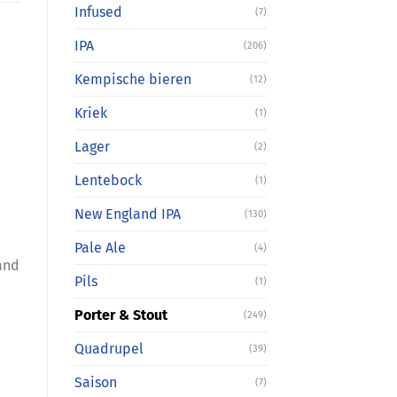
Infused
(7)
IPA
(206)
Kempische bieren
(12)
Kriek
(1)
Lager
(2)
Lentebock
(1)
New England IPA
(130)
Pale Ale
(4)
 and
Pils
(1)
Porter & Stout
(249)
Quadrupel
(39)
Saison
(7)