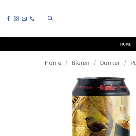
Ga
naar
inhoud
HOME
Home
/
Bieren
/
Donker
/
P