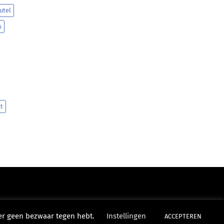
utel
s
t
ier geen bezwaar tegen hebt.
Instellingen
ACCEPTEREN