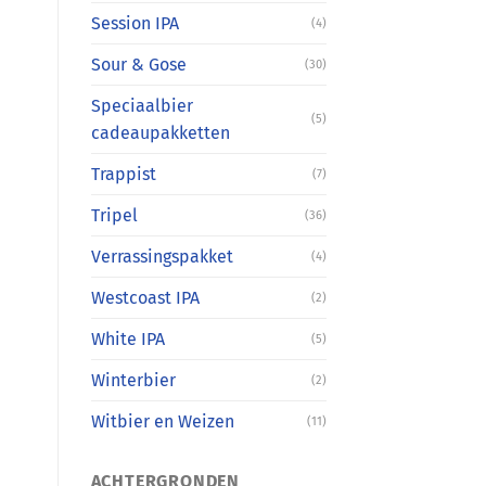
Session IPA
(4)
Sour & Gose
(30)
Speciaalbier
(5)
cadeaupakketten
Trappist
(7)
Tripel
(36)
Verrassingspakket
(4)
Westcoast IPA
(2)
White IPA
(5)
Winterbier
(2)
Witbier en Weizen
(11)
ACHTERGRONDEN