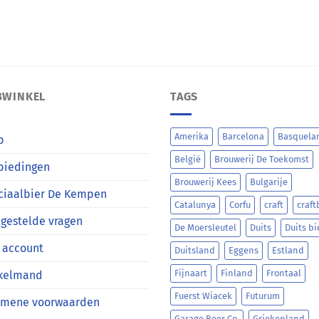
BWINKEL
TAGS
Amerika
Barcelona
Basquela
p
België
Brouwerij De Toekomst
biedingen
Brouwerij Kees
Bulgarije
ciaalbier De Kempen
Catalunya
Corfu
craft
craft
gestelde vragen
De Moersleutel
Duits
Duits bi
 account
Duitsland
Eggens
Estland
Fijnaart
Finland
Frontaal
kelmand
Fuerst Wiacek
Futurum
emene voorwaarden
Garage Beer Co.
Griekenland