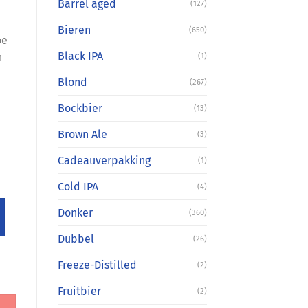
Barrel aged
(127)
Bieren
(650)
oe
Black IPA
n
(1)
Blond
(267)
Bockbier
(13)
Brown Ale
(3)
Cadeauverpakking
(1)
Cold IPA
(4)
Donker
(360)
Dubbel
(26)
Freeze-Distilled
(2)
Fruitbier
(2)