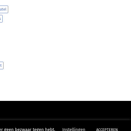
utel
s
t