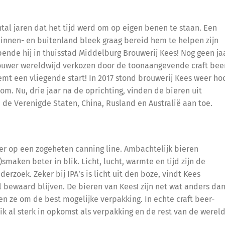
al jaren dat het tijd werd om op eigen benen te staan. Een
 binnen- en buitenland bleek graag bereid hem te helpen zijn
ende hij in thuisstad Middelburg Brouwerij Kees! Nog geen ja
rouwer wereldwijd verkozen door de toonaangevende craft bee
emt een vliegende start! In 2017 stond brouwerij Kees weer ho
m. Nu, drie jaar na de oprichting, vinden de bieren uit
 de Verenigde Staten, China, Rusland en Australië aan toe.
ver op een zogeheten canning line. Ambachtelijk bieren
maken beter in blik. Licht, lucht, warmte en tijd zijn de
nderzoek. Zeker bij IPA’s is licht uit den boze, vindt Kees
ewaard blijven. De bieren van Kees! zijn net wat anders da
 ze om de best mogelijke verpakking. In echte craft beer-
lik al sterk in opkomst als verpakking en de rest van de werel