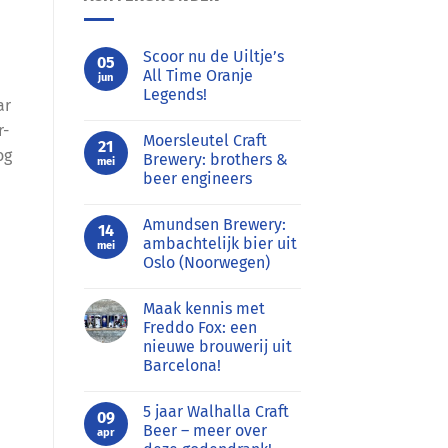
Scoor nu de Uiltje’s
05
All Time Oranje
jun
Legends!
ar
Geen
r-
reacties
Moersleutel Craft
op
21
og
Scoor
Brewery: brothers &
mei
nu
beer engineers
de
Uiltje’s
Geen
All
reacties
Time
Amundsen Brewery:
op
14
Oranje
Moersleutel
ambachtelijk bier uit
Legends!
mei
Craft
Oslo (Noorwegen)
Brewery:
brothers
Geen
&
reacties
beer
Maak kennis met
op
engineers
Amundsen
Freddo Fox: een
Brewery:
nieuwe brouwerij uit
ambachtelijk
bier
Barcelona!
n
uit
Oslo
Geen
(Noorwegen)
reacties
5 jaar Walhalla Craft
op
09
d
Maak
Beer – meer over
apr
kennis