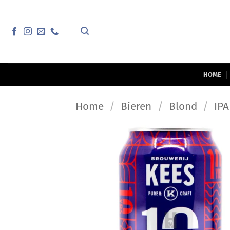
Ga
naar
inhoud
HOME
Home
/
Bieren
/
Blond
/
IPA