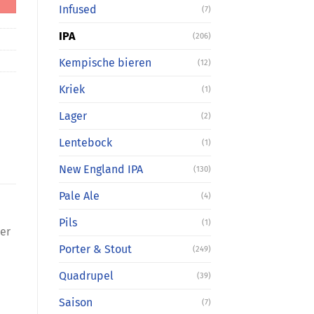
Infused
(7)
IPA
(206)
Kempische bieren
(12)
Kriek
(1)
Lager
(2)
Lentebock
(1)
New England IPA
(130)
Pale Ale
(4)
Pils
(1)
er
Porter & Stout
(249)
Quadrupel
(39)
Saison
(7)