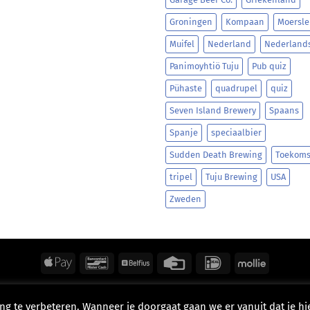
Groningen
Kompaan
Moersle
Muifel
Nederland
Nederland
Panimoyhtiö Tuju
Pub quiz
Pühaste
quadrupel
quiz
Seven Island Brewery
Spaans
Spanje
speciaalbier
Sudden Death Brewing
Toekoms
tripel
Tuju Brewing
USA
Zweden
Apple
Bancontact
Belfius
Credit
IDeal
Mollie
Pay
Card
HOME
SHOP
CAFÉ
SPORTHAL
CONTACT