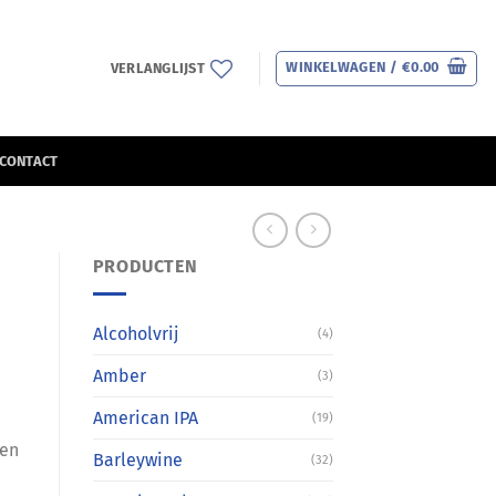
WINKELWAGEN /
€
0.00
VERLANGLIJST
CONTACT
PRODUCTEN
Alcoholvrij
(4)
Amber
(3)
American IPA
(19)
wen
Barleywine
(32)