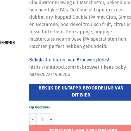
Cloudwater Brewing uit Manchester, bekend om
hun heerlijke IPA’s. De Cone of Lupulin is een
dubbel dry-hopped Double IPA met Citra, Simc
en Nectarone, boordevol tropisch fruit, citrus e
frisse bitterheid. Een sappige, hoppige
masterclass waarin twee IPA-specialisten hun
krachten perfect hebben gebundeld.
Bekijk alle bieren van Brouwerij Kees!
https://untappd.com/b/brouwerij-kees-baby-
haze-2022/4906206
BEKIJK DE UNTAPPD BEOORDELING VAN
DIT BIER
Op voorraad
Brouwerij Kees Cone of Lupulin aantal
TOEVOEGEN AAN WINKELWAGEN