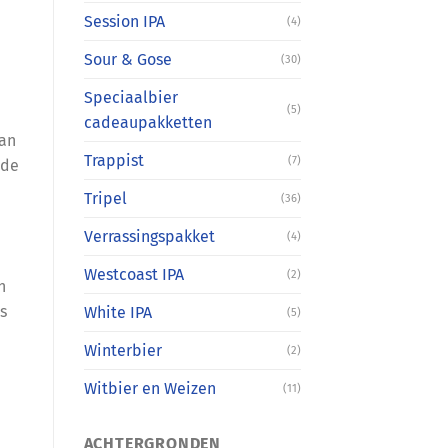
Session IPA
(4)
Sour & Gose
(30)
Speciaalbier
(5)
cadeaupakketten
aan
Trappist
(7)
 de
Tripel
(36)
Verrassingspakket
(4)
Westcoast IPA
(2)
n
s
White IPA
(5)
Winterbier
(2)
Witbier en Weizen
(11)
ACHTERGRONDEN