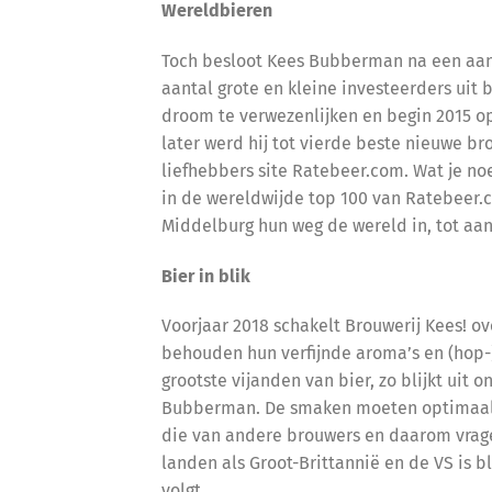
Wereldbieren
Toch besloot Kees Bubberman na een aant
aantal grote en kleine investeerders uit
droom te verwezenlijken en begin 2015 op
later werd hij tot vierde beste nieuwe b
liefhebbers site Ratebeer.com. Wat je no
in de wereldwijde top 100 van Ratebeer.co
Middelburg hun weg de wereld in, tot aan
Bier in blik
Voorjaar 2018 schakelt Brouwerij Kees! o
behouden hun verfijnde aroma’s en (hop-)s
grootste vijanden van bier, zo blijkt uit o
Bubberman. De smaken moeten optimaal b
die van andere brouwers en daarom vragen
landen als Groot-Brittannië en de VS is b
volgt.