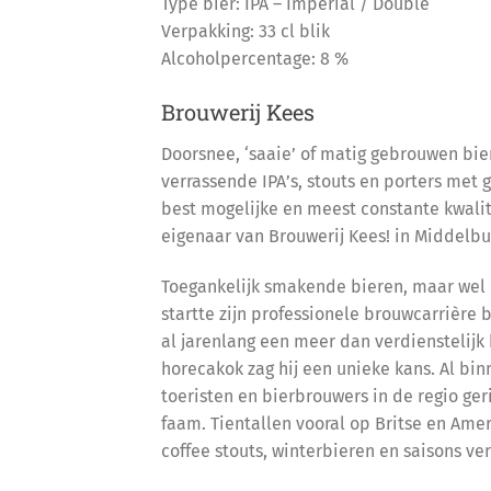
Type bier: IPA – Imperial / Double
Verpakking: 33 cl blik
Alcoholpercentage: 8 %
Brouwerij Kees
Doorsnee, ‘saaie’ of matig gebrouwen bie
verrassende IPA’s, stouts en porters met
best mogelijke en meest constante kwalite
eigenaar van Brouwerij Kees! in Middelbu
Toegankelijk smakende bieren, maar wel m
startte zijn professionele brouwcarrière 
al jarenlang een meer dan verdienstelij
horecakok zag hij een unieke kans. Al bin
toeristen en bierbrouwers in de regio ger
faam. Tientallen vooral op Britse en Amer
coffee stouts, winterbieren en saisons ver