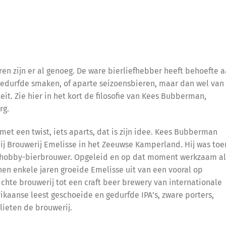
ren zijn er al genoeg. De ware bierliefhebber heeft behoefte 
 gedurfde smaken, of aparte seizoensbieren, maar dan wel van
it. Zie hier in het kort de filosofie van Kees Bubberman,
rg.
et een twist, iets aparts, dat is zijn idee. Kees Bubberman
bij Brouwerij Emelisse in het Zeeuwse Kamperland. Hij was toe
k hobby-bierbrouwer. Opgeleid en op dat moment werkzaam al
nen enkele jaren groeide Emelisse uit van een vooral op
ichte brouwerij tot een craft beer brewery van internationale
ikaanse leest geschoeide en gedurfde IPA’s, zware porters,
lieten de brouwerij.